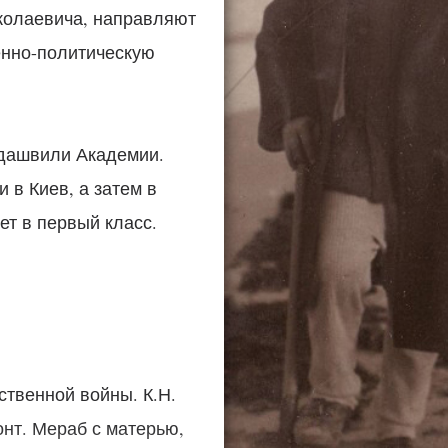
колаевича, направляют
енно-политическую
рдашвили Академии.
в Киев, а затем в
ет в первый класс.
ственной войны. К.Н.
нт. Мераб с матерью,