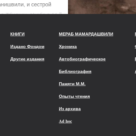
нишвили, и сестрой
в Тбилиси. Учеба в 14-й
и.
КНИГИ
МЕРАБ МАМАРДАШВИЛИ
колу № 14 в Тбилиси с
Издано Фондом
Хроника
 на философский
Другие издания
Автобиографическое
арственного
Библиография
Памяти М.М.
Опыты чтения
ком государственном
Из архива
ает тесно общаться с Б.
Ad hoc
. Щедровицким. Защищает