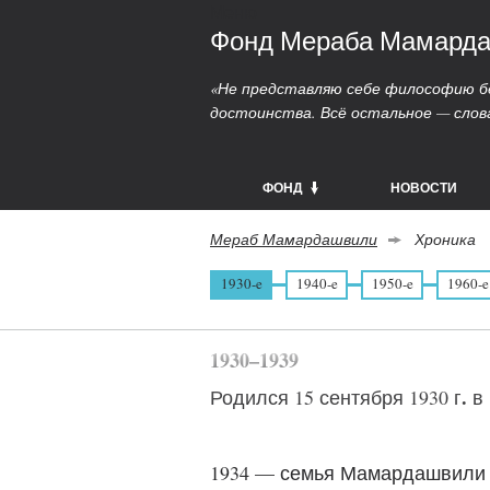
Меню
Фонд Мераба Мамард
«Не представляю себе философию бе
достоинства. Всё остальное — слов
ФОНД
НОВОСТИ
Мераб Мамардашвили
Хроника
1930-e
1940-e
1950-e
1960-e
1930–1939
.
Родился 15 сентября 1930 г
в 
1934 — семья Мамардашвили 