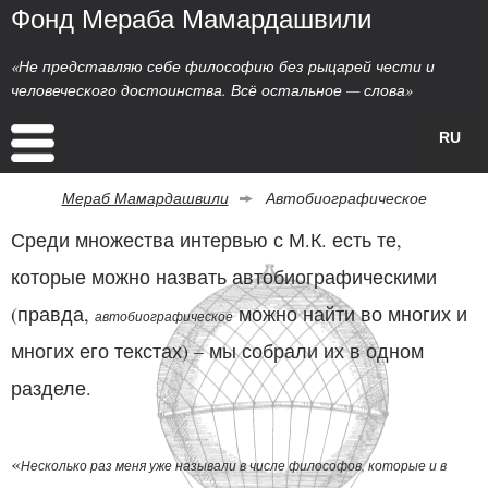
Фонд Мераба Мамардашвили
«Не представляю себе философию без рыцарей чести и
человеческого достоинства. Всё остальное — слова»
RU
Мераб Мамардашвили
Автобиографическое
Среди множества интервью с М.К. есть те,
которые можно назвать автобиографическими
(правда,
можно найти во многих и
автобиографическое
многих его текстах) – мы собрали их в одном
разделе.
«
Несколько раз меня уже называли в числе философов, которые и в