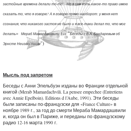
застойные времена делали то-то… Но я сам хоть какое-то право имею
сказать то, что я говорю? А я говорю прямо наоборот: у меня нет
сознания, что никакого застоя не было и я все-таки делал то, что мог
»
(
"
делать
Мераб Мамардашвили
из
Беседы с В.А. Бондаревым об
")
Эрнсте Неизвестном
Мысль под запретом
Беседы с Анни Эпельбуэн изданы во Франции отдельной
книгой (Merab Mamardachvili. La pensee empechee (Entretiens
avec Annie Epelboin). Editions d l’Aube, 1991). Эти беседы
были записаны по-французски для «France Culture» в
ноябре 1989 г., за год до смерти Мераба Мамардашвили
и, когда он был в Париже, и переданы по французскому
радио 12-16 марта 1990 г.