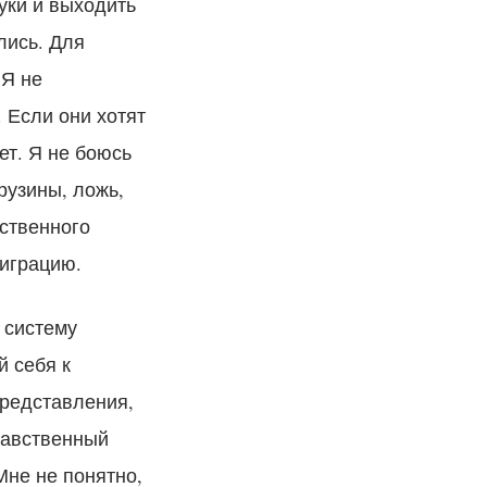
уки и выходить
лись. Для
 Я не
 Если они хотят
ет. Я не боюсь
рузины, ложь,
ственного
миграцию.
 систему
 себя к
представления,
равственный
Мне не понятно,