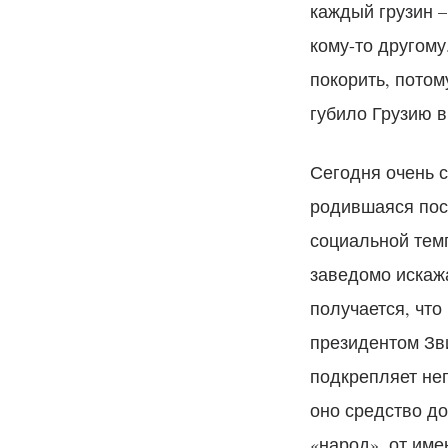
каждый грузин –
кому-то другому
покорить, потом
губило Грузию в
Сегодня очень с
родившаяся пос
социальной тем
заведомо искаж
получается, что
президентом Зви
подкрепляет не
оно средство до
«народ», от име