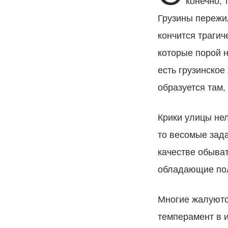
конечно, 
Грузины пережил
кончится трагич
которые порой н
есть грузинское
образуется там,
Крики улицы нел
то весомые зада
качестве обыват
обладающие пол
Многие жалуются
темперамент в 