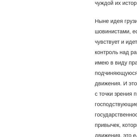
чуждой их истор
Ныне идея грузи
шовинистами, е
чувствует и иде
контроль над ра
имею в виду пр
подчиняющуюся 
движения. И это
с точки зрения 
господствующие 
государственно
привычек, кото
движения, это е