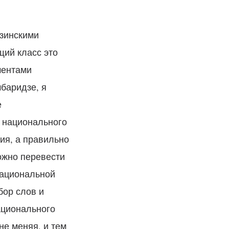
узинскими
щий класс это
оментами
мбаридзе, я
е
 национального
ия, а правильно
ожно перевести
национальной
бор слов и
ационального
не меняя, и тем