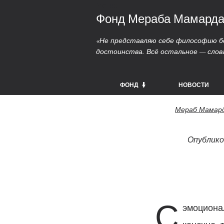
Меню
Фонд Мераба Мамард
«Не представляю себе философию бе
достоинства. Всё остальное — слов
ФОНД
НОВОСТИ
Мераб Мамар
Опубликов
С
эмоционал