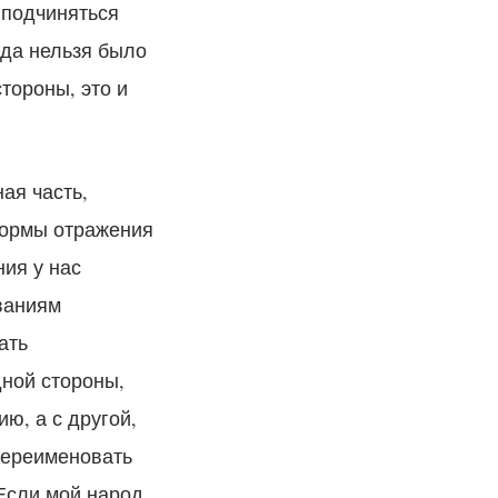
 подчиняться
гда нельзя было
стороны, это и
ая часть,
формы отражения
ия у нас
ваниям
ать
дной стороны,
ю, а с другой,
переименовать
 Если мой народ