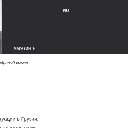
RU
МАГАЗИН
здравый смысл
уации в Грузии,