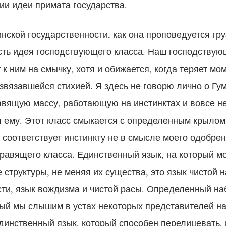
ии идеи примата государства.
нской государственности, как она проповедуется гр
сть идея господствующего класса. Наш господствую
т к ним на смычку, хотя и обижается, когда теряет м
звязавшейся стихией. Я здесь не говорю лично о Гу
авящую массу, работающую на инстинктах и вовсе н
ему. Этот класс смыкается с определенным крылом
 соответствует инстинкту не в смысле моего одобрен
правящего класса. Единственный язык, на который м
структуры, не меняя их существа, это язык чистой 
сти, язык вождизма и чистой расы. Определенный на
рый мы слышим в устах некоторых представителей н
динственный язык, который способен перелицевать, 