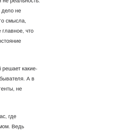
и не реальность.
 дело не
го смысла,
 главное, что
остояние
 решает какие-
бывателя. А в
генты, не
ас, где
мом. Ведь