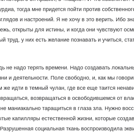
рдиа, тогда мне придется пойти против собственног
глядов и настроений. Я не хочу в это верить. Ибо зн
ежь, открыты для истины, и когда они чувствуют ос
й труд, у них есть желание познавать и учиться, ста
дь не надо терять времени. Надо создавать локаль
зни и деятельности. Поле свободно, и, как мы говори
м же идти в темный чулан, где все еще таится ненав
звращаться, возвращаться в освободившемся от вла
 не маниакально таращиться в глаза зла. Нужно восс
ытые капилляры естественной жизни, которые созда
 Разрушенная социальная ткань воспроизводила экв