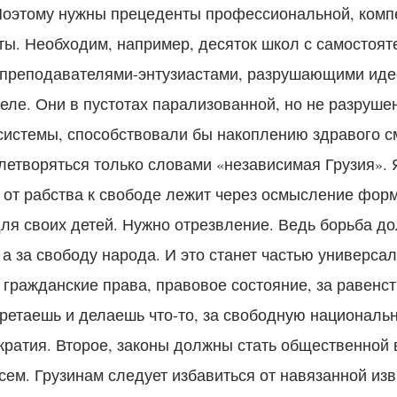
 Поэтому нужны прецеденты профессиональной, комп
ты. Необходим, например, десяток школ с самостоя
 преподавателями-энтузиастами, разрушающими ид
еле. Они в пустотах парализованной, но не разруше
истемы, способствовали бы накоплению здравого с
летворяться только словами «независимая Грузия». 
ь от рабства к свободе лежит через осмысление форм
ля своих детей. Нужно отрезвление. Ведь борьба до
 а за свободу народа. И это станет частью универса
 гражданские права, правовое состояние, за равенст
ретаешь и делаешь что-то, за свободную национальн
ократия. Второе, законы должны стать общественной
ем. Грузинам следует избавиться от навязанной изв