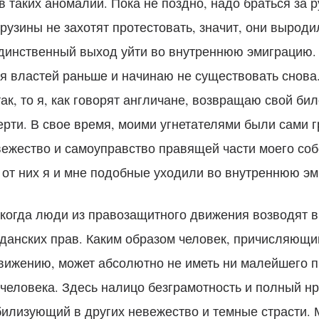
 таких аномалий. Пока не поздно, надо браться за р
грузины не захотят протестовать, значит, они выроди
единственный выход уйти во внутреннюю эмиграцию.
я властей раньше и начинаю не существовать снова.
ак, то я, как говорят англичане, возвращаю свой бил
рти. В свое время, моими угнетателями были сами г
вежество и самоуправство правящей части моего соб
 от них я и мне подобные уходили во внутреннюю э
 когда люди из правозащитного движения возводят в
данских прав. Каким образом человек, причисляющий
вижению, может абсолютно не иметь ни малейшего 
 человека. Здесь налицо безграмотность и полный н
илизующий в других невежество и темные страсти. 