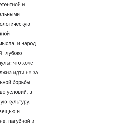
етентной и
тельными
еологическую
нной
мысла, и народ
Я глубоко
улы: что хочет
лжна идти не за
льной борьбы
во условий, в
ую культуру.
 вещью и
не, пагубной и