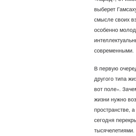
выберет Гамсаху
смысле своих вз
особенно молод
интеллектуальны
современными.
В первую очере
другого типа жи
вот поле». Заче
жизни нужно во
пространстве, а
сегодня перекр
тысячелетиями.