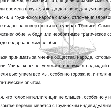
трагическое, но эмоции – это еще не здравый смысл 
и времена похуже, и когда дан шанс для ума нации,
ески. В грузинском народе сильны отложения здраво
е видны на поверхности и на улицах Тбилиси. Самое
 жизнелюбие. А беда или необратимое трагическое с
 где подорвано жизнелюбие.
ьзя принимать за мнение общества, народа, который
чи. Улица, конечно, увлекает, вооружает надеждой о
еля выступаем все мы, особенно горожане, интелли
итическим опытом.
, что голос интеллигенции не слышен, особенно у н
избытке перемешивается с грузинским индивидуализ