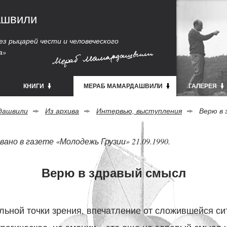
ашвили
з рыцарей чести и человеческого
а»
КНИГИ
МЕРАБ МАМАРДАШВИЛИ
ГАЛЕРЕЯ
дашвили
Из архива
Интервью, выступления
Верю в 
ано в газете «Молодежь Грузии» 21.09.1990.
Верю в здравый смысл
ьной точки зрения, впечатление от сложившейся сит