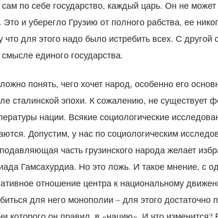
 сам по себе государство, каждый царь. Он не может
. Это и уберегло Грузию от полного рабства, ее нико
у что для этого надо было истребить всех. С другой 
 смысле единого государства.
ложно понять, чего хочет народ, особенно его основн
ле сталинской эпохи. К сожалению, не существует 
пературы нации. Всякие социологические исследован
аются. Допустим, у нас по социологическим исследо
 подавляющая часть грузинского народа желает избр
ада Гамсахурдиа. Но это ложь. И такое мнение, с о
гативное отношение центра к национальному движени
биться для него монополии – для этого достаточно 
ни которого он правил, в «нацию». И что изменится?