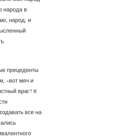
о народа в
аю, народ, и
мысленный
ть
ные прецеденты
м, «вот мяч и
истный враг? К
сти
оздавать все на
вались
ивалентного