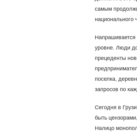
самым продолжи
национального ч
Напрашивается 
уровне. Люди д
прецеденты новы
предпринимателя
поселка, деревн
запросов по ка
Сегодня в Груз
быть цензорами,
Налицо монопол