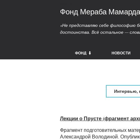
Меню
Фонд Мераба Мамард
«Не представляю себе философию бе
достоинства. Всё остальное — слов
ФОНД
НОВОСТИ
Интервью, 
Лекции о Прусте (фрагмент арх
Фрагмент подготовительных матер
Александрой Володиной. Опубликов