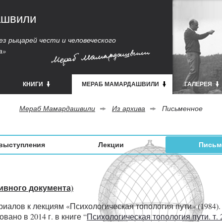
ашвили
з рыцарей чести и человеческого
а»
КНИГИ
МЕРАБ МАМАРДАШВИЛИ
ГАЛЕРЕЯ
Мераб Мамардашвили
Из архива
Письменное
выступления
Лекции
Письм
ивного документа)
иалов к лекциям «Психологическая топология пути» (1984)
ано в 2014 г. в книге “
Психологическая топология пути. т. 